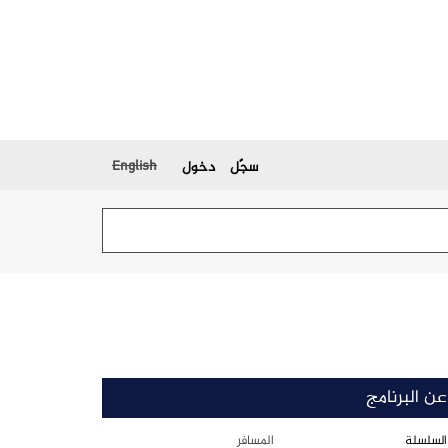
English
سجّل
دخول
عن البرنامج
السلسلة
المسافر