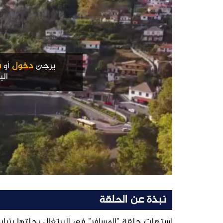
يرجى
دخول
أو
س
الب
نبذة عن الحلقة
استهلت حلقة "المسافر" في البرتغال رحلتها بزيارة