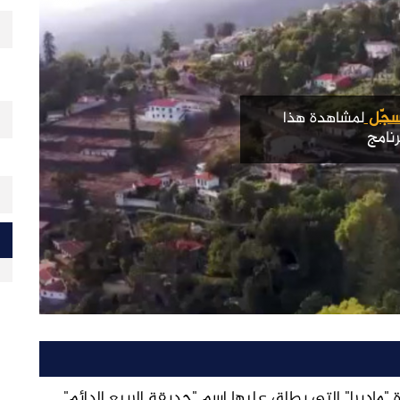
جّل
لمشاهدة هذا
رنامج
 "ماديرا" التي يطلق عليها اسم "حديقة الربيع الدائم"