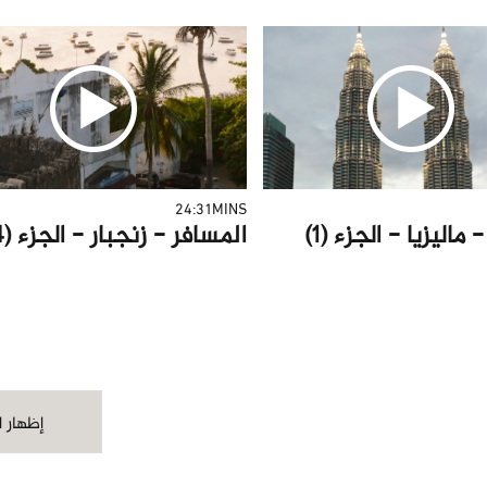
24:31MINS
ماليزيا - الجزء (1)
المسافر - زنجبار - الجزء (4)
إظهار ا