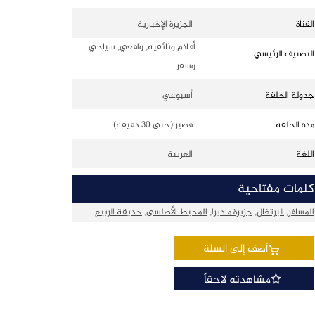
القناة
الجزيرة الإخبارية
أفلام وثائقية, واقعي, سياحي
التصنيف الرئيسي
وسفر
جدولة الحلقة
أسبوعي
مدة الحلقة
قصير (حتى 30 دقيقة)
اللغة
العربية
كلمات مفتاحية
المسافر
,
البرتغال
,
جزيرة ماديرا
,
المحيط الأطلسي
,
حديقة الربيع
أضف إلى السلة
مشاهدته لاحقاً