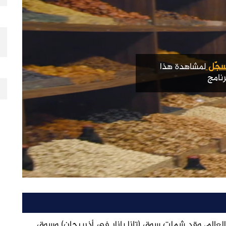
جّل
لمشاهدة هذا
رنامج
لعالم، وقد شملت سوق (تازا بازار في أذربيجان) وسوق