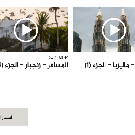
24:31MINS
ماليزيا - الجزء (1)
المسافر - زنجبار - الجزء (4)
إظهار ا