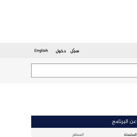
English
سجّل
دخول
عن البرنامج
السلسلة
المسافر