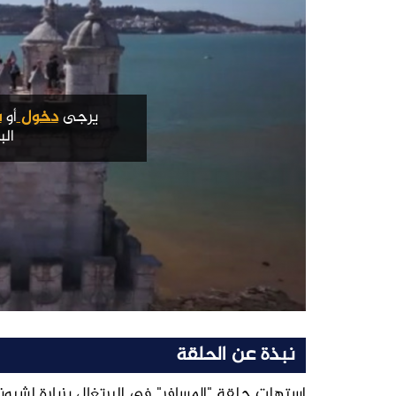
يرجى
دخول
أو
س
الب
نبذة عن الحلقة
استهلت حلقة "المسافر" في البرتغال بزيارة لشبو