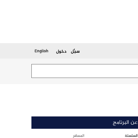
English
سجّل
دخول
عن البرنامج
السلسلة
المسافر