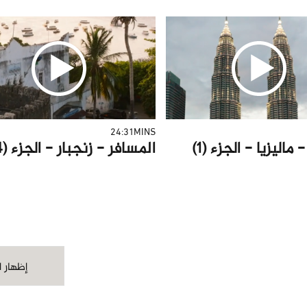
24:31MINS
ماليزيا - الجزء (1)
المسافر - زنجبار - الجزء (4)
إظهار ا