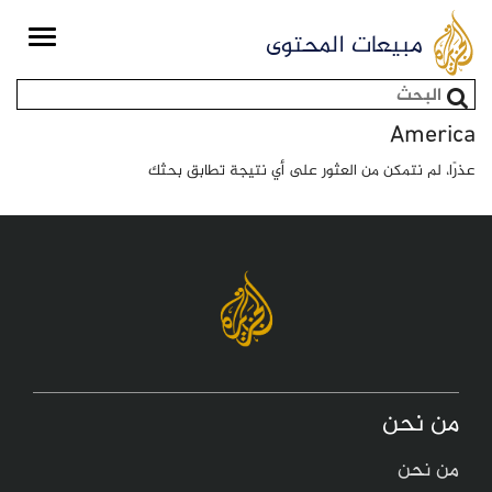
Toggle
مبيعات المحتوى
igation
استمارة البحث
America
عذرًا، لم نتمكن من العثور على أي نتيجة تطابق بحثك
من نحن
من نحن