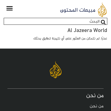
Toggle
مبيعات المحتوى
igation
استمارة البحث
Al Jazeera World
عذرًا، لم نتمكن من العثور على أي نتيجة تطابق بحثك
من نحن
من نحن