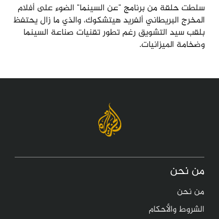
سلطت حلقة من برنامج "عن السينما" الضوء على أفلام
المخرج البريطاني ألفريد هيتشكوك، والذي ما زال يحتفظ
بلقب سيد التشويق رغم تطور تقنيات صناعة السينما
وضخامة الميزانيات.
من نحن
من نحن
الشروط والأحكام