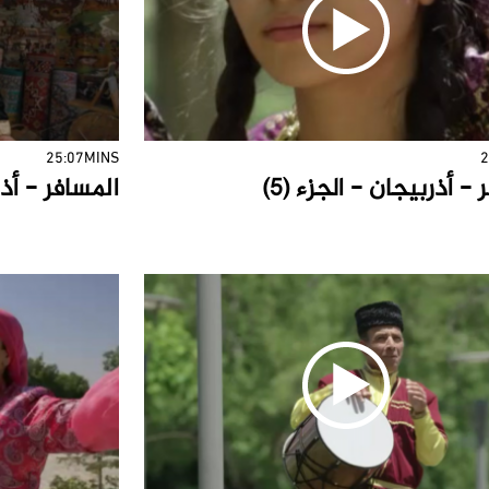
25:07MINS
2
- أذربيجان - الجزء (5)
المسافر - أذرب