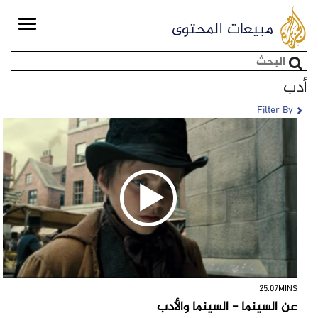
Toggle
مبيعات المحتوى
igation
استمارة البحث
أدب
Filter By
25:07MINS
عن السينما - السينما والأدب