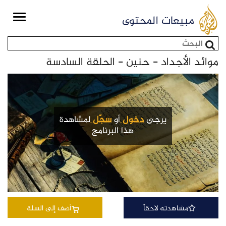
Toggle
مبيعات المحتوى
igation
استمارة البحث
موائد الأجداد - حنين - الحلقة السادسة
يرجى
دخول
أو
سجّل
لمشاهدة
هذا البرنامج
مشاهدته لاحقاً
أضف إلى السلة