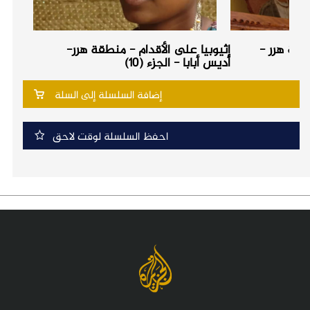
طقة هرر -
إثيوبيا على الأقدام - منطقة هرر-
أديس أبابا - الجزء (10)
إضافة السلسلة إلى السلة
احفظ السلسلة لوقت لاحق